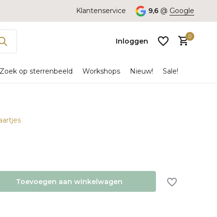
Klantenservice
9,6
@
Google
0
Inloggen
Zoek op sterrenbeeld
Workshops
Nieuw!
Sale!
aartjes
Account
aanmaken
Toevoegen aan winkelwagen