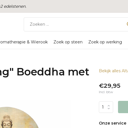
 edelstenen.
romatherapie & Wierook
Zoek op steen
Zoek op werking
ing" Boeddha met
Bekijk alles Alt
€29,95
Incl. btw
Onze service