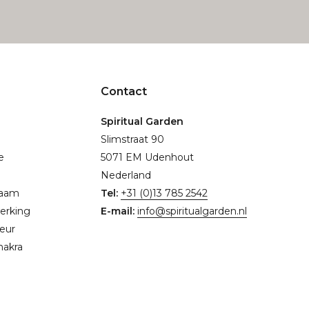
Contact
Spiritual Garden
Slimstraat 90
e
5071 EM Udenhout
Nederland
naam
Tel:
+31 (0)13 785 2542
erking
E-mail:
info@spiritualgarden.nl
eur
hakra