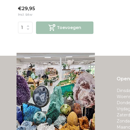
€29,95
Incl. btw
Toevoegen
Openi
Dinsda
Woens
Donde
Vrijda
Zaterd
Zonda
Maand