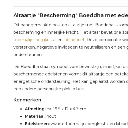
Altaartje "Bescherming" Boeddha met ed
Dit handgemaakte houten altaartje met Boeddha is same
bescherming en innerlijke kracht. Het altaar bevat drie 
toermalijn
,
bergkristal
en
labradoriet
. Deze combinatie wo
versterken, negatieve invloeden te neutraliseren en een ge
ondersteunen.
De Boeddha staat symbool voor bewustzijn, innerlijke rust
beschermende edelstenen vormt dit altaartje een betekeni
energetische ondersteuning. Het kan geplaatst worden op
een andere persoonlijke plek in huis.
Kenmerken
Afmeting:
ca. 19,5 x 12 x 4,3 cm
Materiaal:
hout
Edelstenen:
zwarte toermalijn, bergkristal en labrad