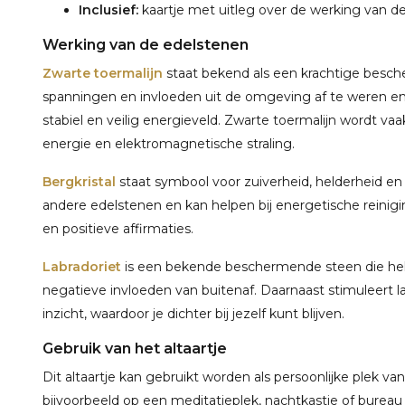
Inclusief:
kaartje met uitleg over de werking van d
Werking van de edelstenen
Zwarte toermalijn
staat bekend als een krachtige besche
spanningen en invloeden uit de omgeving af te weren en
stabiel en veilig energieveld. Zwarte toermalijn wordt v
energie en elektromagnetische straling.
Bergkristal
staat symbool voor zuiverheid, helderheid en
andere edelstenen en kan helpen bij energetische reinigi
en positieve affirmaties.
Labradoriet
is een bekende beschermende steen die hel
negatieve invloeden van buitenaf. Daarnaast stimuleert labra
inzicht, waardoor je dichter bij jezelf kunt blijven.
Gebruik van het altaartje
Dit altaartje kan gebruikt worden als persoonlijke plek va
bijvoorbeeld op een meditatieplek, nachtkastje of bure