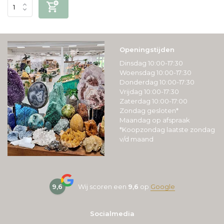
Openingstijden
Dinsdag 10:00-17:30
Woensdag 10:00-17:30
Donderdag 10:00-17:30
Vrijdag 10:00-17:30
Zaterdag 10:00-17:00
Zondag gesloten*
Maandag op afspraak
*Koopzondag laatste zondag
v/d maand
9,6
Wij scoren een
9,6
op
Google
Socialmedia