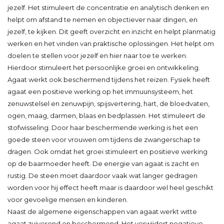
jezelf. Het stimuleert de concentratie en analytisch denken en
helpt om afstand te nemen en objectiever naar dingen, en
jezelf, te kijken. Dit geeft overzicht en inzicht en helpt planmatig
werken en het vinden van praktische oplossingen. Het helpt om
doelen te stellen voor jezelf en hier naar toe te werken.
Hierdoor stimuleert het persoonlijke groei en ontwikkeling.
Agaat werkt ook beschermend tijdens het reizen. Fysiek heeft
agaat een positieve werking op het immuunsysteem, het
zenuwstelsel en zenuwpijn, spijsvertering, hart, de bloedvaten,
ogen, maag, darmen, blaas en bedplassen. Het stimuleert de
stofwisseling. Door haar beschermende werking is het een
goede steen voor vrouwen om tijdens de zwangerschap te
dragen. Ook omdat het groei stimuleert en positieve werking
op de baarmoeder heeft. De energie van agaat is zacht en
rustig. De steen moet daardoor vaak wat langer gedragen
worden voor hij effect heeft maar is daardoor wel heel geschikt
voor gevoelige mensen en kinderen.
Naast de algemene eigenschappen van agaat werkt witte
agaat zuiverend en beschermend. Het verwijdert negatieve