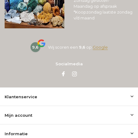
Zondag gesloten*
Maandag op afspraak
*Koopzondag laatste zondag
v/d maand
9,6
Wij scoren een
9,6
op
Google
Socialmedia
Klantenservice
Mijn account
Informatie