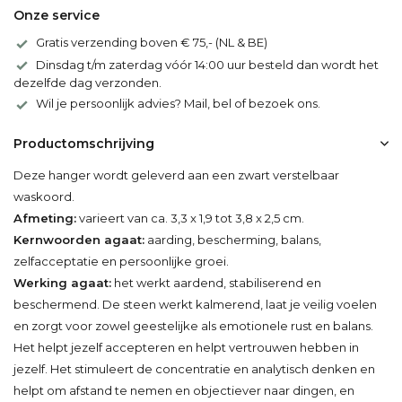
Onze service
Gratis verzending boven € 75,- (NL & BE)
Dinsdag t/m zaterdag vóór 14:00 uur besteld dan wordt het
dezelfde dag verzonden.
Wil je persoonlijk advies? Mail, bel of bezoek ons.
Productomschrijving
Deze hanger wordt geleverd aan een zwart verstelbaar
waskoord.
Afmeting:
varieert van ca. 3,3 x 1,9 tot 3,8 x 2,5 cm.
Kernwoorden agaat:
aarding, bescherming, balans,
zelfacceptatie en persoonlijke groei.
Werking agaat:
het werkt aardend, stabiliserend en
beschermend. De steen werkt kalmerend, laat je veilig voelen
en zorgt voor zowel geestelijke als emotionele rust en balans.
Het helpt jezelf accepteren en helpt vertrouwen hebben in
jezelf. Het stimuleert de concentratie en analytisch denken en
helpt om afstand te nemen en objectiever naar dingen, en