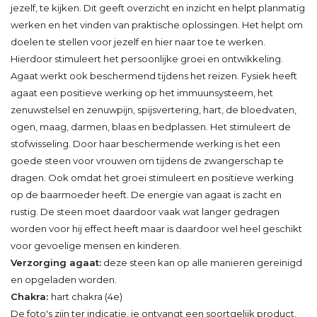
jezelf, te kijken. Dit geeft overzicht en inzicht en helpt planmatig
werken en het vinden van praktische oplossingen. Het helpt om
doelen te stellen voor jezelf en hier naar toe te werken.
Hierdoor stimuleert het persoonlijke groei en ontwikkeling.
Agaat werkt ook beschermend tijdens het reizen. Fysiek heeft
agaat een positieve werking op het immuunsysteem, het
zenuwstelsel en zenuwpijn, spijsvertering, hart, de bloedvaten,
ogen, maag, darmen, blaas en bedplassen. Het stimuleert de
stofwisseling. Door haar beschermende werking is het een
goede steen voor vrouwen om tijdens de zwangerschap te
dragen. Ook omdat het groei stimuleert en positieve werking
op de baarmoeder heeft. De energie van agaat is zacht en
rustig. De steen moet daardoor vaak wat langer gedragen
worden voor hij effect heeft maar is daardoor wel heel geschikt
voor gevoelige mensen en kinderen.
Verzorging agaat:
deze steen kan op alle manieren gereinigd
en opgeladen worden.
Chakra:
hart chakra (4e)
De foto's zijn ter indicatie, je ontvangt een soortgelijk product.