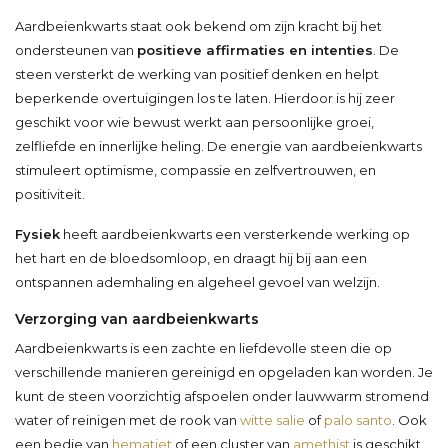
Aardbeienkwarts staat ook bekend om zijn kracht bij het
ondersteunen van
positieve affirmaties en intenties
. De
steen versterkt de werking van positief denken en helpt
beperkende overtuigingen los te laten. Hierdoor is hij zeer
geschikt voor wie bewust werkt aan persoonlijke groei,
zelfliefde en innerlijke heling. De energie van aardbeienkwarts
stimuleert optimisme, compassie en zelfvertrouwen, en
positiviteit.
Fysiek
heeft aardbeienkwarts een versterkende werking op
het hart en de bloedsomloop, en draagt hij bij aan een
ontspannen ademhaling en algeheel gevoel van welzijn.
Verzorging van aardbeienkwarts
Aardbeienkwarts is een zachte en liefdevolle steen die op
verschillende manieren gereinigd en opgeladen kan worden. Je
kunt de steen voorzichtig afspoelen onder lauwwarm stromend
water of reinigen met de rook van
witte salie
of
palo santo
. Ook
een bedje van
hematiet
of een cluster van
amethist
is geschikt