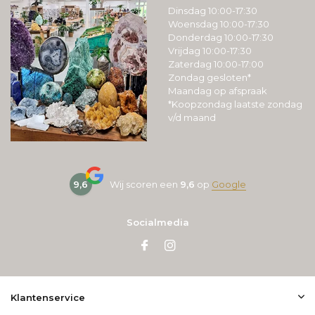
Dinsdag 10:00-17:30
Woensdag 10:00-17:30
Donderdag 10:00-17:30
Vrijdag 10:00-17:30
Zaterdag 10:00-17:00
Zondag gesloten*
Maandag op afspraak
*Koopzondag laatste zondag
v/d maand
9,6
Wij scoren een
9,6
op
Google
Socialmedia
Klantenservice