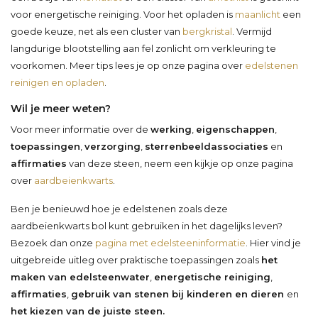
voor energetische reiniging. Voor het opladen is
maanlicht
een
goede keuze, net als een cluster van
bergkristal
. Vermijd
langdurige blootstelling aan fel zonlicht om verkleuring te
voorkomen. Meer tips lees je op onze pagina over
edelstenen
reinigen en opladen
.
Wil je meer weten?
Voor meer informatie over de
werking
,
eigenschappen
,
toepassingen
,
verzorging
,
sterrenbeeldassociaties
en
affirmaties
van deze steen, neem een kijkje op onze pagina
over
aardbeienkwarts
.
Ben je benieuwd hoe je edelstenen zoals deze
aardbeienkwarts bol kunt gebruiken in het dagelijks leven?
Bezoek dan onze
pagina met edelsteeninformatie
. Hier vind je
uitgebreide uitleg over praktische toepassingen zoals
het
maken van edelsteenwater
,
energetische reiniging
,
affirmaties
,
gebruik van stenen bij kinderen en dieren
en
het kiezen van de juiste steen.