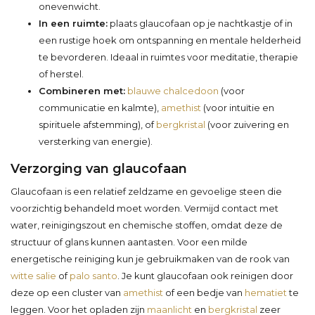
onevenwicht.
In een ruimte:
plaats glaucofaan op je nachtkastje of in
een rustige hoek om ontspanning en mentale helderheid
te bevorderen. Ideaal in ruimtes voor meditatie, therapie
of herstel.
Combineren met:
blauwe chalcedoon
(voor
communicatie en kalmte),
amethist
(voor intuïtie en
spirituele afstemming), of
bergkristal
(voor zuivering en
versterking van energie).
Verzorging van glaucofaan
Glaucofaan is een relatief zeldzame en gevoelige steen die
voorzichtig behandeld moet worden. Vermijd contact met
water, reinigingszout en chemische stoffen, omdat deze de
structuur of glans kunnen aantasten. Voor een milde
energetische reiniging kun je gebruikmaken van de rook van
witte salie
of
palo santo
. Je kunt glaucofaan ook reinigen door
deze op een cluster van
amethist
of een bedje van
hematiet
te
leggen. Voor het opladen zijn
maanlicht
en
bergkristal
zeer