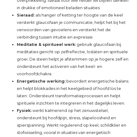
overprikkeling. Ideaal voor wie helder wil blijven denken
in drukke of emotioneel beladen situaties.
Sieraad:
als hanger of ketting ter hoogte van de keel
versterkt glaucofaan je communicatie, helpt het bij het
verwoorden van gevoelens en versterkt het de
verbinding tussen intuïtie en expressie.
Meditatie & spiritueel werk:
gebruik glaucofaan bij
meditaties gericht op zelfreflectie, loslaten en spirituele
groei. De steen helpt je afstemmen op je hogere zelf en
ondersteunt het activeren van het keel- en
voorhoofdchakra.
Energetische werking:
bevordert energetische balans
en helpt blokkades in het keelgebied of hoofd los te
laten. Ondersteunt transformatieprocessen en helpt
spirituele inzichten te integreren in het dagelijks leven.
Fysiek:
werkt kalmerend op het zenuwstelsel,
ondersteunt bij hoofdpijn, stress, slapeloosheid en
spierspanning. Werkt regulerend op keel, schildklier en
stofwisseling, vooral in situaties van energetisch