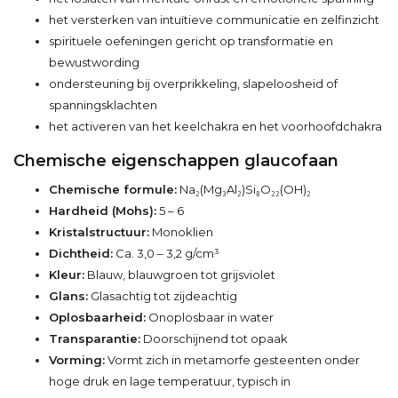
het versterken van intuïtieve communicatie en zelfinzicht
spirituele oefeningen gericht op transformatie en
bewustwording
ondersteuning bij overprikkeling, slapeloosheid of
spanningsklachten
het activeren van het keelchakra en het voorhoofdchakra
Chemische eigenschappen glaucofaan
Chemische formule:
Na₂(Mg₃Al₂)Si₈O₂₂(OH)₂
Hardheid (Mohs):
5 – 6
Kristalstructuur:
Monoklien
Dichtheid:
Ca. 3,0 – 3,2 g/cm³
Kleur:
Blauw, blauwgroen tot grijsviolet
Glans:
Glasachtig tot zijdeachtig
Oplosbaarheid:
Onoplosbaar in water
Transparantie:
Doorschijnend tot opaak
Vorming:
Vormt zich in metamorfe gesteenten onder
hoge druk en lage temperatuur, typisch in