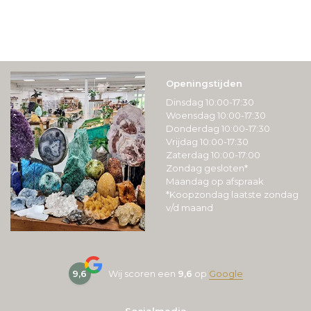
Openingstijden
Dinsdag 10:00-17:30
Woensdag 10:00-17:30
Donderdag 10:00-17:30
Vrijdag 10:00-17:30
Zaterdag 10:00-17:00
Zondag gesloten*
Maandag op afspraak
*Koopzondag laatste zondag
v/d maand
9,6
Wij scoren een
9,6
op
Google