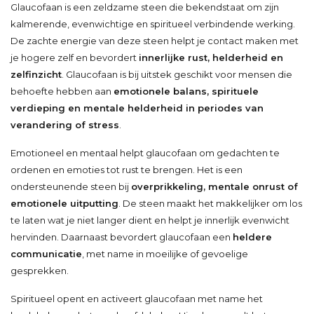
Glaucofaan is een zeldzame steen die bekendstaat om zijn
kalmerende, evenwichtige en spiritueel verbindende werking.
De zachte energie van deze steen helpt je contact maken met
je hogere zelf en bevordert
innerlijke rust, helderheid en
zelfinzicht
. Glaucofaan is bij uitstek geschikt voor mensen die
behoefte hebben aan
emotionele balans, spirituele
verdieping en mentale helderheid in periodes van
verandering of stress
.
Emotioneel en mentaal helpt glaucofaan om gedachten te
ordenen en emoties tot rust te brengen. Het is een
ondersteunende steen bij
overprikkeling, mentale onrust of
emotionele uitputting
. De steen maakt het makkelijker om los
te laten wat je niet langer dient en helpt je innerlijk evenwicht
hervinden. Daarnaast bevordert glaucofaan een
heldere
communicatie
, met name in moeilijke of gevoelige
gesprekken.
Spiritueel opent en activeert glaucofaan met name het