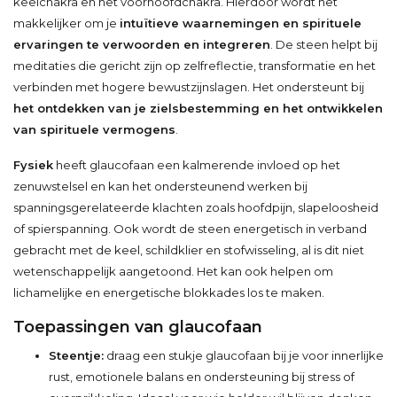
keelchakra en het voorhoofdchakra. Hierdoor wordt het
makkelijker om je
intuïtieve waarnemingen en spirituele
ervaringen te verwoorden en integreren
. De steen helpt bij
meditaties die gericht zijn op zelfreflectie, transformatie en het
verbinden met hogere bewustzijnslagen. Het ondersteunt bij
het ontdekken van je zielsbestemming en het ontwikkelen
van spirituele vermogens
.
Fysiek
heeft glaucofaan een kalmerende invloed op het
zenuwstelsel en kan het ondersteunend werken bij
spanningsgerelateerde klachten zoals hoofdpijn, slapeloosheid
of spierspanning. Ook wordt de steen energetisch in verband
gebracht met de keel, schildklier en stofwisseling, al is dit niet
wetenschappelijk aangetoond. Het kan ook helpen om
lichamelijke en energetische blokkades los te maken.
Toepassingen van glaucofaan
Steentje:
draag een stukje glaucofaan bij je voor innerlijke
rust, emotionele balans en ondersteuning bij stress of