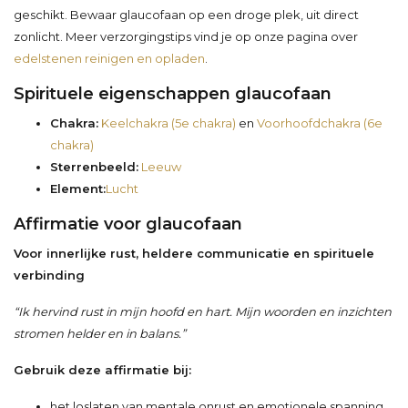
geschikt. Bewaar glaucofaan op een droge plek, uit direct
zonlicht. Meer verzorgingstips vind je op onze pagina over
edelstenen reinigen en opladen
.
Spirituele eigenschappen glaucofaan
Chakra:
Keelchakra (5e chakra)
en
Voorhoofdchakra (6e
chakra)
Sterrenbeeld:
Leeuw
Element:
Lucht
Affirmatie voor glaucofaan
Voor innerlijke rust, heldere communicatie en spirituele
verbinding
“Ik hervind rust in mijn hoofd en hart. Mijn woorden en inzichten
stromen helder en in balans.”
Gebruik deze affirmatie bij:
het loslaten van mentale onrust en emotionele spanning