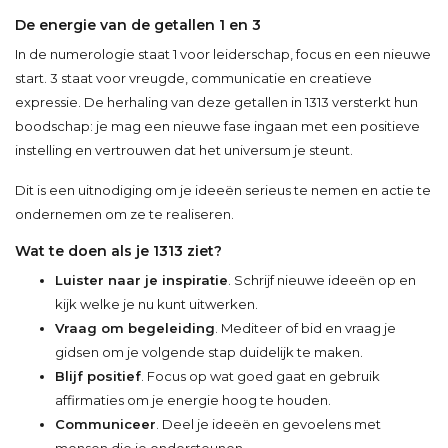
De energie van de getallen 1 en 3
In de numerologie staat 1 voor leiderschap, focus en een nieuwe
start. 3 staat voor vreugde, communicatie en creatieve
expressie. De herhaling van deze getallen in 1313 versterkt hun
boodschap: je mag een nieuwe fase ingaan met een positieve
instelling en vertrouwen dat het universum je steunt.
Dit is een uitnodiging om je ideeën serieus te nemen en actie te
ondernemen om ze te realiseren.
Wat te doen als je 1313 ziet?
Luister naar je inspiratie
. Schrijf nieuwe ideeën op en
kijk welke je nu kunt uitwerken.
Vraag om begeleiding
. Mediteer of bid en vraag je
gidsen om je volgende stap duidelijk te maken.
Blijf positief
. Focus op wat goed gaat en gebruik
affirmaties om je energie hoog te houden.
Communiceer
. Deel je ideeën en gevoelens met