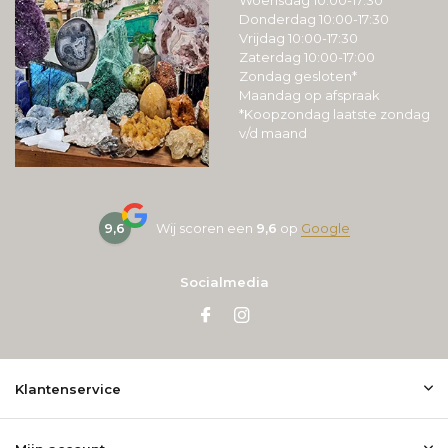
Woensdag 10:00-17:30
Donderdag 10:00-17:30
Vrijdag 10:00-17:30
Zaterdag 10:00-17:00
Zondag gesloten*
Maandag op afspraak
*Koopzondag laatste zondag
v/d maand
9,6
Wij scoren een
9,6
op
Google
Socialmedia
Klantenservice