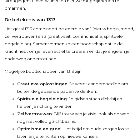
uitdagingen te overwinnen en nieuwe mogelijkheden te
omarmen.
De betekenis van 1313
Het getal 1313 combineert de energie van 1 (nieuw begin, moed,
zelfvertrouwen) en 3 (creativiteit, communicatie, spirituele
begeleiding). Samen vormen ze een boodschap dat je de
kracht hebt om je leven actief te creëren en dat je engelen je
onderweg ondersteunen.
Mogelijke boodschappen van 1313 zijn:
Creatieve oplossingen
: Je wordt aangemoedigd om
buiten de gebaande paden te denken.
Spirituele begeleiding
: Je gidsen staan dichtbij en
helpen je richting te vinden.
Zelfvertrouwen
: Blijf trouw aan je visie, ook als de weg
nog niet volledig zichtbaar is.
Optimisme en groei
: Het is tijd om oude zorgen los te
laten en je te richten op nieuwe kansen.