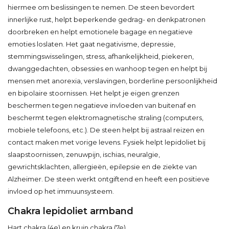
hiermee om beslissingen te nemen. De steen bevordert
innerlijke rust, helpt beperkende gedrag- en denkpatronen
doorbreken en helpt emotionele bagage en negatieve
emoties loslaten. Het gaat negativisme, depressie,
stemmingswisselingen, stress, afhankelijkheid, piekeren,
dwanggedachten, obsessies en wanhoop tegen en helpt bij
mensen met anorexia, verslavingen, borderline persoonlijkheid
en bipolaire stoornissen. Het helpt je eigen grenzen
beschermen tegen negatieve invloeden van buitenaf en
beschermt tegen elektromagnetische straling (computers,
mobiele telefoons, etc.). De steen helpt bij astraal reizen en
contact maken met vorige levens. Fysiek helpt lepidoliet bij
slaapstoornissen, zenuwpijn, ischias, neuralgie,
gewrichtsklachten, allergieën, epilepsie en de ziekte van
Alzheimer. De steen werkt ontgiftend en heeft een positieve
invloed op het immuunsysteem.
Chakra lepidoliet armband
Hart chakra (4e) en kruin chakra (7e)