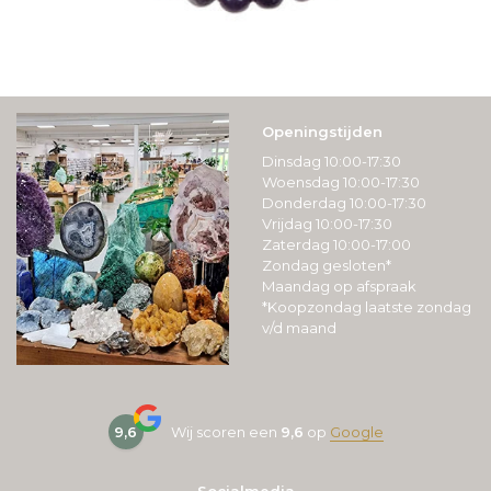
Openingstijden
Dinsdag 10:00-17:30
Woensdag 10:00-17:30
Donderdag 10:00-17:30
Vrijdag 10:00-17:30
Zaterdag 10:00-17:00
Zondag gesloten*
Maandag op afspraak
*Koopzondag laatste zondag
v/d maand
9,6
Wij scoren een
9,6
op
Google