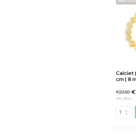
sale 22%
Calciet
cm | 8 
€22,50
€
Incl. btw