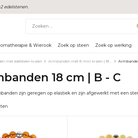
 edelstenen.
romatherapie & Wierook
Zoek op steen
Zoek op werking
n met edelsteen kralen
Armbanden met 8 mm kralen | 18...
Armbanden 
banden 18 cm | B - C
anden zijn geregen op elastiek en zijn afgewerkt met een sterli
cten