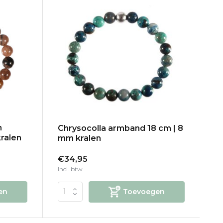
n
Chrysocolla armband 18 cm | 8
ralen
mm kralen
€34,95
Incl. btw
en
Toevoegen