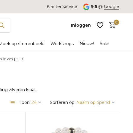
Klantenservice
9,6
@
Google
0
Inloggen
Zoek op sterrenbeeld
Workshops
Nieuw!
Sale!
18 cm | B - C
Account
aanmaken
ng zilveren kraal.
Toon:
Sorteren op: