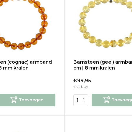
en (cognac) armband
Barnsteen (geel) armba
 8 mm kralen
cm | 8 mm kralen
€99,95
Incl. btw
Toevoegen
Toevoeg