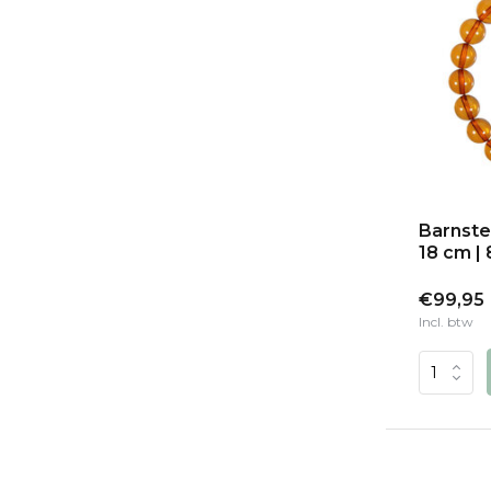
Barnste
18 cm |
€99,95
Incl. btw