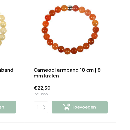
rmband
Carneool armband 18 cm | 8
mm kralen
€22,50
Incl. btw
en
Toevoegen