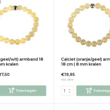
 (geel/wit) armband 18
Calciet (oranje/geel) a
mm kralen
18 cm | 8 mm kralen
17,50
€19,95
Incl. btw
Toevoegen
Toevoeg