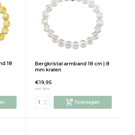
nd 18
Bergkristal armband 18 cm | 8
mm kralen
€19,95
Incl. btw
en
Toevoegen