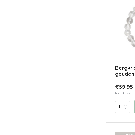
Bergkri
gouden 
€59,95
Incl. btw