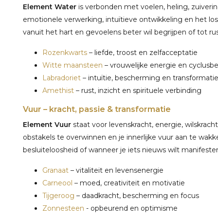
Element Water
is verbonden met voelen, heling, zuiver
emotionele verwerking, intuïtieve ontwikkeling en het los
vanuit het hart en gevoelens beter wil begrijpen of tot ru
Rozenkwarts
– liefde, troost en zelfacceptatie
Witte maansteen
– vrouwelijke energie en cyclusb
Labradoriet
– intuïtie, bescherming en transformati
Amethist
– rust, inzicht en spirituele verbinding
Vuur – kracht, passie & transformatie
Element Vuur
staat voor levenskracht, energie, wilskracht
obstakels te overwinnen en je innerlijke vuur aan te wakke
besluiteloosheid of wanneer je iets nieuws wilt manifeste
Granaat
– vitaliteit en levensenergie
Carneool
– moed, creativiteit en motivatie
Tijgeroog
– daadkracht, bescherming en focus
Zonnesteen
- opbeurend en optimisme