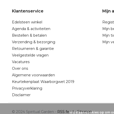
Klantenservice
Mijn 
Edelsteen winkel
Regist
Agenda & activiteiten
Mijn b
Bestellen & betalen
Mijn t
Verzending & bezorging
Mijn ve
Retourneren & garantie
Veelgestelde vragen
Vacatures
Over ons
Algemene voorwaarden
Keurtekenplaat Waarborgwet 2019
Privacyverklaring
Disclaimer
© 2024 Spiritual Garden -
RSS feed
-
Sitemap
Wij slaan cookies op om on