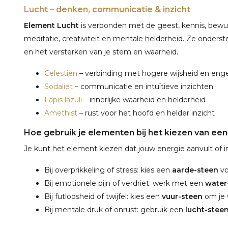
Lucht – denken, communicatie & inzicht
Element Lucht
is verbonden met de geest, kennis, bewust
meditatie, creativiteit en mentale helderheid. Ze onders
en het versterken van je stem en waarheid.
Celestien
– verbinding met hogere wijsheid en eng
Sodaliet
– communicatie en intuïtieve inzichten
Lapis lazuli
– innerlijke waarheid en helderheid
Amethist
– rust voor het hoofd en helder inzicht
Hoe gebruik je elementen bij het kiezen van een
Je kunt het element kiezen dat jouw energie aanvult of in
Bij overprikkeling of stress: kies een
aarde-steen
vo
Bij emotionele pijn of verdriet: werk met een
water
Bij futloosheid of twijfel: kies een
vuur-steen
om je 
Bij mentale druk of onrust: gebruik een
lucht-stee