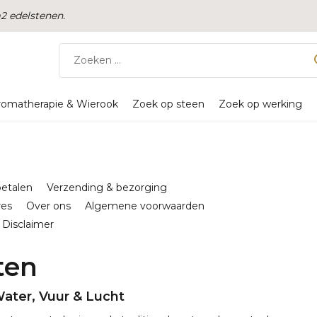
 edelstenen.
romatherapie & Wierook
Zoek op steen
Zoek op werking
betalen
Verzending & bezorging
res
Over ons
Algemene voorwaarden
Disclaimer
ten
ater, Vuur & Lucht