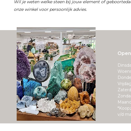
Wil je weten welke steen bij jouw element of geboorte
onze winkel voor persoonlijk advies.
Openi
Dinsda
Woens
Donde
Vrijda
Zaterd
Zonda
Maand
*Koop
v/d m