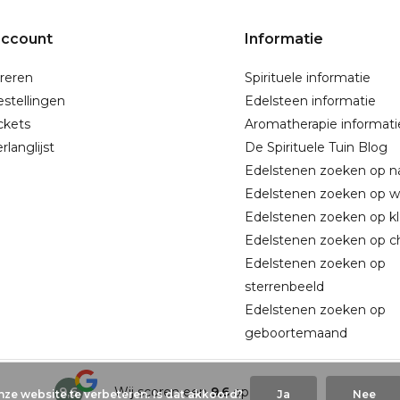
account
Informatie
reren
Spirituele informatie
estellingen
Edelsteen informatie
ickets
Aromatherapie informati
rlanglijst
De Spirituele Tuin Blog
Edelstenen zoeken op 
Edelstenen zoeken op w
Edelstenen zoeken op kl
Edelstenen zoeken op c
Edelstenen zoeken op
sterrenbeeld
Edelstenen zoeken op
geboortemaand
9,6
Wij scoren een
9,6
op
Google
ze website te verbeteren. Is dat akkoord?
Ja
Nee