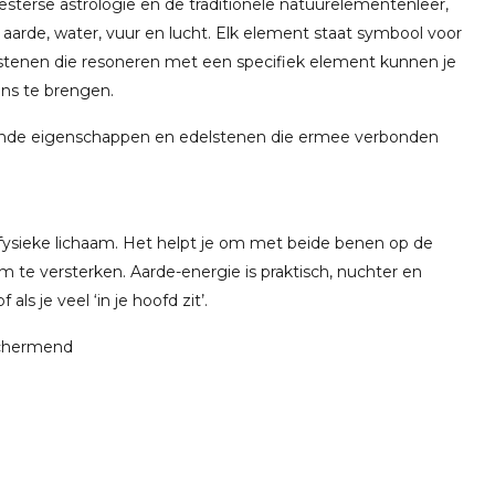
westerse astrologie en de traditionele natuurelementenleer,
: aarde, water, vuur en lucht. Elk element staat symbool voor
lstenen die resoneren met een specifiek element kunnen je
lans te brengen.
sende eigenschappen en edelstenen die ermee verbonden
t fysieke lichaam. Het helpt je om met beide benen op de
am te versterken. Aarde-energie is praktisch, nuchter en
als je veel ‘in je hoofd zit’.
schermend