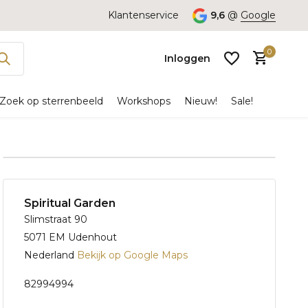
Klantenservice
9,6
@
Google
0
Inloggen
Zoek op sterrenbeeld
Workshops
Nieuw!
Sale!
Account
aanmaken
Spiritual Garden
Slimstraat 90
5071 EM Udenhout
Nederland
Bekijk op Google Maps
82994994