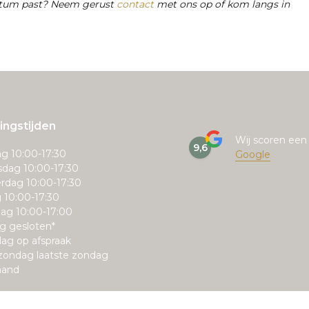
datum past? Neem gerust
contact
met ons op of kom langs in
ngstijden
Wij scoren ee
9,6
g 10:00-17:30
Google
dag 10:00-17:30
rdag 10:00-17:30
g 10:00-17:30
ag 10:00-17:00
g gesloten*
ag op afspraak
zondag laatste zondag
aand