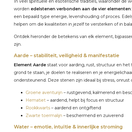
In veel spirituele en esoterische tradities, waaronder de 
worden
edelstenen verbonden aan de vier elementen
een bepaald type energie, levenshouding of proces. Ede
helpen om die kwaliteiten in jezelf te versterken of in ba
Ontdek hieronder de betekenis van elk element, bijpas
zijn.
Aarde – stabiliteit, veiligheid & manifestatie
Element Aarde
staat voor aarding, rust, structuur en he
grond te staan, je doelen te realiseren en je energielicha
ondersteunend. Deze stenen zijn ideaal bij stress, onrust of 
Groene aventurijn
– rustgevend, kalmerend en be
Hematiet
– aardend, helpt bij focus en structuur
Rookkwarts
– aardend en ontgiftend
Zwarte toermalijn
– beschermend en zuiverend
Water – emotie, intuïtie & innerlijke stroming