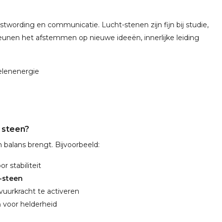
wording en communicatie. Lucht-stenen zijn fijn bij studie,
teunen het afstemmen op nieuwe ideeën, innerlijke leiding
elenenergie
 steen?
 balans brengt. Bijvoorbeeld:
or stabiliteit
-steen
vuurkracht te activeren
n
voor helderheid