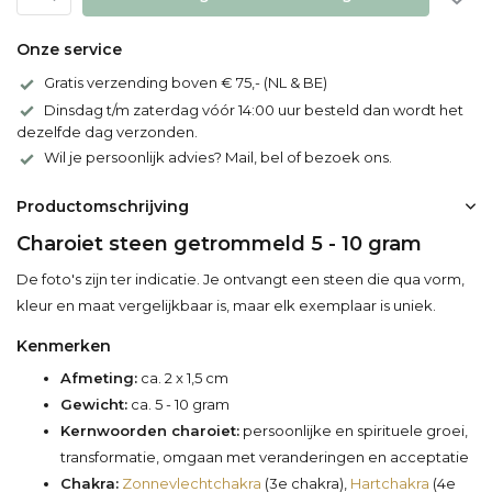
Onze service
Gratis verzending boven € 75,- (NL & BE)
Dinsdag t/m zaterdag vóór 14:00 uur besteld dan wordt het
dezelfde dag verzonden.
Wil je persoonlijk advies? Mail, bel of bezoek ons.
Productomschrijving
Charoiet steen getrommeld 5 - 10 gram
De foto's zijn ter indicatie. Je ontvangt een steen die qua vorm,
kleur en maat vergelijkbaar is, maar elk exemplaar is uniek.
Kenmerken
Afmeting:
ca. 2 x 1,5 cm
Gewicht:
ca. 5 - 10 gram
Kernwoorden charoiet:
persoonlijke en spirituele groei,
transformatie, omgaan met veranderingen en acceptatie
Chakra:
Zonnevlechtchakra
(3e chakra),
Hartchakra
(4e