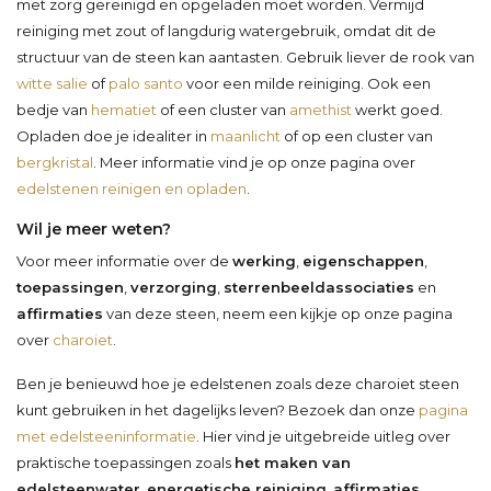
met zorg gereinigd en opgeladen moet worden. Vermijd
reiniging met zout of langdurig watergebruik, omdat dit de
structuur van de steen kan aantasten. Gebruik liever de rook van
witte salie
of
palo santo
voor een milde reiniging. Ook een
bedje van
hematiet
of een cluster van
amethist
werkt goed.
Opladen doe je idealiter in
maanlicht
of op een cluster van
bergkristal
. Meer informatie vind je op onze pagina over
edelstenen reinigen en opladen
.
Wil je meer weten?
Voor meer informatie over de
werking
,
eigenschappen
,
toepassingen
,
verzorging
,
sterrenbeeldassociaties
en
affirmaties
van deze steen, neem een kijkje op onze pagina
over
charoiet
.
Ben je benieuwd hoe je edelstenen zoals deze charoiet steen
kunt gebruiken in het dagelijks leven? Bezoek dan onze
pagina
met edelsteeninformatie
. Hier vind je uitgebreide uitleg over
praktische toepassingen zoals
het maken van
edelsteenwater
,
energetische reiniging
,
affirmaties
,