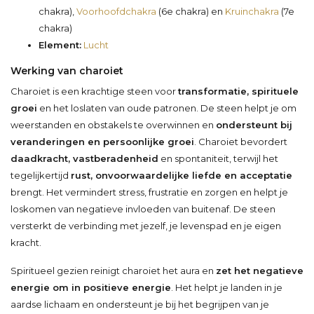
chakra),
Voorhoofdchakra
(6e chakra) en
Kruinchakra
(7e
chakra)
Element:
Lucht
Werking van charoiet
Charoiet is een krachtige steen voor
transformatie, spirituele
groei
en het loslaten van oude patronen. De steen helpt je om
weerstanden en obstakels te overwinnen en
ondersteunt bij
veranderingen en persoonlijke groei
. Charoiet bevordert
daadkracht, vastberadenheid
en spontaniteit, terwijl het
tegelijkertijd
rust, onvoorwaardelijke liefde en acceptatie
brengt. Het vermindert stress, frustratie en zorgen en helpt je
loskomen van negatieve invloeden van buitenaf. De steen
versterkt de verbinding met jezelf, je levenspad en je eigen
kracht.
Spiritueel gezien reinigt charoiet het aura en
zet het negatieve
energie om in positieve energie
. Het helpt je landen in je
aardse lichaam en ondersteunt je bij het begrijpen van je