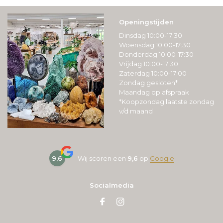
Openingstijden
Dinsdag 10:00-17:30
Woensdag 10:00-17:30
Donderdag 10:00-17:30
Vrijdag 10:00-17:30
Zaterdag 10:00-17:00
Zondag gesloten*
Maandag op afspraak
*Koopzondag laatste zondag
v/d maand
9,6
Wij scoren een
9,6
op
Google
Socialmedia