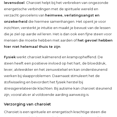
levensdoel
. Charoiet helpt bij het verbreken van ongezonde
energetische verbindingen met de spirituele wereld en
verzacht gevoelens van
heimwee, verlatingsangst en
onzekerheid
die hiermee samenhangen. Het opent je voor
inzichten, versterkt je intuïtie en maakt je bewust van de lessen
die je ziel op aarde wil leren. Het is dan ook een fijne steen voor
mensen die moeite hebben met aarden of
het gevoel hebben
hier niet helemaal thuis te zijn
.
Fysiek
werkt charoiet kalmerend en krampopheffend. De
steen heeft een positieve invloed op het hart, de bloeddruk,
lever, alvleesklier en het zenuwstelsel en kan ondersteunend
werken bij slaapproblemen. Daarnaast stimuleert het de
stofwisseling en bevordert het fysiek herstel bij
stressgerelateerde klachten. Bij autisme kan charoiet steunend
zijn, vooral als er al voldoende aarding aanwezig is.
Verzorging van charoiet
Charoiet is een spirituele en energetisch krachtige steen die